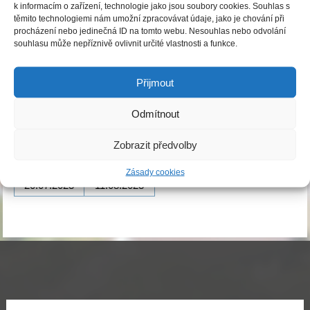
k informacím o zařízení, technologie jako jsou soubory cookies. Souhlas s
Záměr pronájmu
těmito technologiemi nám umožní zpracovávat údaje, jako je chování při
procházení nebo jedinečná ID na tomto webu. Nesouhlas nebo odvolání
Publikováno
20.07.2023
|
Autor:
Obecní úřad Ledce
souhlasu může nepříznivě ovlivnit určité vlastnosti a funkce.
Záměr pronájmu 7-2023
Přijmout
Informace k dokumentu úřední desky:
Odmítnout
Datum
Datum
Zobrazit předvolby
vyvěšení
sejmutí
Zásady cookies
20.07.2023
11.08.2023