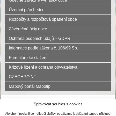
Obecně závazné vyhlášky obce
Územní plán Ledce
Rozpočty a rozpočtová opatření obce
Závěrečné účty obce
Ochrana osobních údajů – GDPR
Informace podle zákona č. 106/99 Sb.
Formuláře ke stažení
Krizové řízení a ochrana obyvatelstva
CZECHPOINT
Mapový portál Mapotip
Dokument úřední desky:
Spravovat souhlas s cookies
Abychom poskytli co nejlepší služby, používáme k ukládání a/nebo přístupu