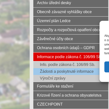
Archiv úřední desky
Obecně závazné vyhlášky obce
Územní plán Ledce
Rozpočty a rozpočtová opatření obce
Aby
Závěrečné účty obce
o z
umo
Ochrana osobních údajů – GDPR
web
fun
Informace podle zákona č. 106/99 Sb.
Info. podle zákona č. 106/99 Sb.
Žádosti a poskytnuté informace
Výroční zprávy
Formuláře ke stažení
Krizové řízení a ochrana obyvatelstva
CZECHPOINT