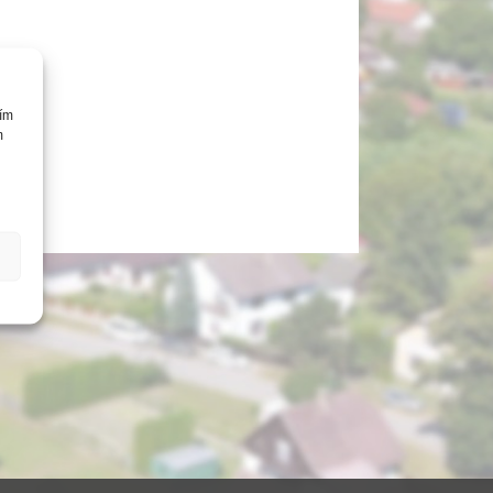
cím
m