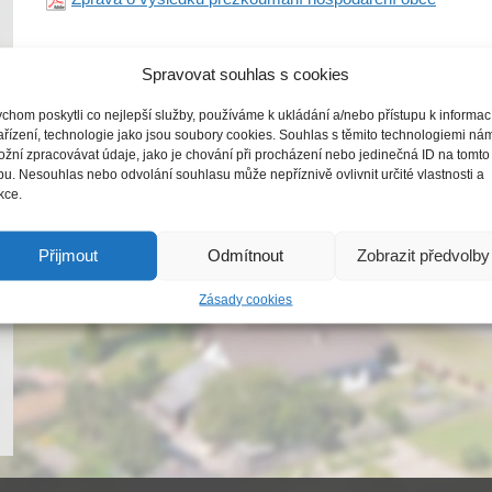
Spravovat souhlas s cookies
Informace k dokumentu úřední desky:
chom poskytli co nejlepší služby, používáme k ukládání a/nebo přístupu k informa
Datum vyvěšení
Datum sejmutí
ařízení, technologie jako jsou soubory cookies. Souhlas s těmito technologiemi ná
žní zpracovávat údaje, jako je chování při procházení nebo jedinečná ID na tomto
05.06.2026
30.06.2027
u. Nesouhlas nebo odvolání souhlasu může nepříznivě ovlivnit určité vlastnosti a
kce.
Přijmout
Odmítnout
Zobrazit předvolby
Zásady cookies