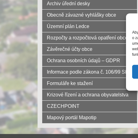
Archiv úřední desky
Obecně závazné vyhlášky obce
Územní plán Ledce
Aby
Rozpočty a rozpočtová opatření obce
o z
umo
Závěrečné účty obce
web
fun
Ochrana osobních údajů – GDPR
Informace podle zákona č. 106/99 Sb.
Formuláře ke stažení
Krizové řízení a ochrana obyvatelstva
CZECHPOINT
Mapový portál Mapotip