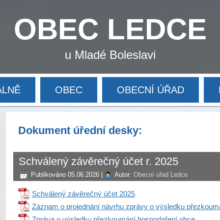
OBEC LEDCE
u Mladé Boleslavi
ÁLNĚ
OBEC
OBECNÍ ÚŘAD
Dokument úřední desky:
Schválený závěrečný účet r. 2025
Publikováno
05.06.2026
|
Autor:
Obecní úřad Ledce
Schválený závěrečný účet 2025
Záznam o projednání návrhu zprávy o výsledku přezkoum
Zpráva o výsledku přezkoumání hospodaření obce