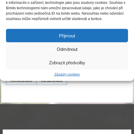
k informacím o zařízení, technologie jako jsou soubory cookies. Souhlas s
Rozpočtové opatření č. 1/2023
těmito technologiemi nám umožní zpracovávat údaje, jako je chování při
procházení nebo jedinečná ID na tomto webu. Nesouhlas nebo odvolání
Publikováno
03.02.2023
|
Autor:
Obecní úřad Ledce
souhlasu může nepříznivě ovlivnit určité vlastnosti a funkce.
Rozpočtové opatření 1-2023
Přijmout
Informace k dokumentu úřední desky:
Odmítnout
Datum
Datum
Zobrazit předvolby
vyvěšení
sejmutí
Zásady cookies
03.02.2023
31.12.2023