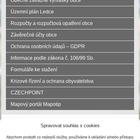
Obecně závazné vyhlášky obce
Územní plán Ledce
Rozpočty a rozpočtová opatření obce
Závěrečné účty obce
Ochrana osobních údajů – GDPR
Informace podle zákona č. 106/99 Sb.
Formuláře ke stažení
Krizové řízení a ochrana obyvatelstva
CZECHPOINT
Mapový portál Mapotip
Dokument úřední desky:
Spravovat souhlas s cookies
Abychom poskytli co nejlepší služby, používáme k ukládání a/nebo přístupu