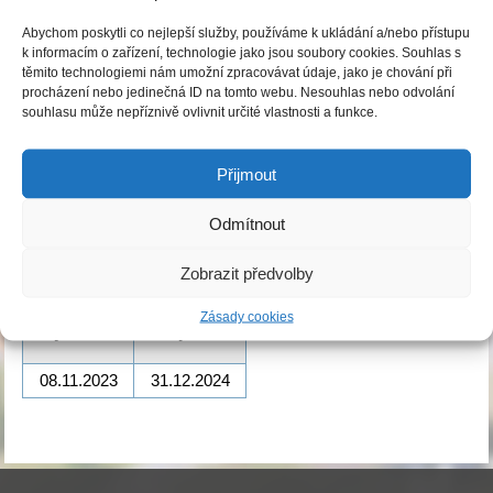
Obecně závazná vyhláška obce Ledce
Abychom poskytli co nejlepší služby, používáme k ukládání a/nebo přístupu
č. 1/2023 o místním poplatku za obecní
k informacím o zařízení, technologie jako jsou soubory cookies. Souhlas s
těmito technologiemi nám umožní zpracovávat údaje, jako je chování při
systém odpadového hospodářství
procházení nebo jedinečná ID na tomto webu. Nesouhlas nebo odvolání
Publikováno
08.11.2023
|
Autor:
Obecní úřad Ledce
souhlasu může nepříznivě ovlivnit určité vlastnosti a funkce.
OZV 1-2023 mistni poplatek za obecni system
Přijmout
odpadoveho hospodarstvi
Odmítnout
Informace k dokumentu úřední desky:
Zobrazit předvolby
Datum
Datum
Zásady cookies
vyvěšení
sejmutí
08.11.2023
31.12.2024