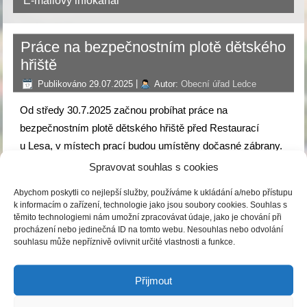
E-mailový infokanál
Práce na bezpečnostním plotě dětského
hřiště
Publikováno
29.07.2025
|
Autor:
Obecní úřad Ledce
Od středy 30.7.2025 začnou probíhat práce na
bezpečnostním plotě dětského hřiště před Restaurací
u Lesa, v místech prací budou umístěny dočasné zábrany.
Spravovat souhlas s cookies
Žádáme všechny návštěvníky, zejména rodiče s dětmi,
o zvýšenou opatrnost a ohleduplnost v blízkosti hřiště
Abychom poskytli co nejlepší služby, používáme k ukládání a/nebo přístupu
k informacím o zařízení, technologie jako jsou soubory cookies. Souhlas s
po celou dobu provádění prací.
těmito technologiemi nám umožní zpracovávat údaje, jako je chování při
procházení nebo jedinečná ID na tomto webu. Nesouhlas nebo odvolání
Dbejte prosím na to, aby se děti nepřibližovaly k místům,
souhlasu může nepříznivě ovlivnit určité vlastnosti a funkce.
kde probíhají práce a dodržujte případná dočasná omezení
přístupu.
Přijmout
Děkujeme za pochopení.