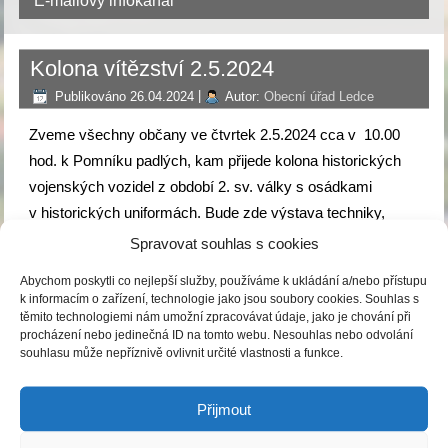
E-mailový infokanál
Kolona vítězství 2.5.2024
Publikováno
26.04.2024
|
Autor:
Obecní úřad Ledce
Zveme všechny občany ve čtvrtek 2.5.2024 cca v 10.00
hod. k Pomníku padlých, kam přijede kolona historických
vojenských vozidel z období 2. sv. války s osádkami
v historických uniformách. Bude zde výstava techniky,
uniforem, zbraní a proběhne Pietní akt. V 11.00 hod se
Spravovat souhlas s cookies
v prostorách Staré pískovny (u místa pálení čarodějnic)
Abychom poskytli co nejlepší služby, používáme k ukládání a/nebo přístupu
uskuteční hraná scénka “Střetnutí s německou kolonou”,
k informacím o zařízení, technologie jako jsou soubory cookies. Souhlas s
kde bude počet aktivních účastníků cca 70 osob a dojde
těmito technologiemi nám umožní zpracovávat údaje, jako je chování při
procházení nebo jedinečná ID na tomto webu. Nesouhlas nebo odvolání
i ke střelbě slepými náboji. Kolona opustí naši obec
souhlasu může nepříznivě ovlivnit určité vlastnosti a funkce.
po 12.00 hod. a pojede na Loučeň, kde bude následovat
další program.
Přijmout
Kolona