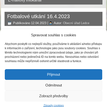
E-mailový infokanál
Fotbalové utkání 16.4.2023
Publikováno
12.04.2023
|
Autor:
Obecní úřad Ledce
V neděli 16. 4. 2023 se uskuteční další mistrovské utkání
Spravovat souhlas s cookies
okresní soutěže 3. třídy ve fotbale na domácím hřišti, kde
Abychom poskytli co nejlepší služby, používáme k ukládání a/nebo přístupu
se utká místní Sportovní klub SK Ledce proti fotbalistům
k informacím o zařízení, technologie jako jsou soubory cookies. Souhlas s
Doubravy. Utkání začíná v 16.30 hod. Přijďte všichni
těmito technologiemi nám umožní zpracovávat údaje, jako je chování při
procházení nebo jedinečná ID na tomto webu. Nesouhlas nebo odvolání
povzbudit naše fotbalisty !
souhlasu může nepříznivě ovlivnit určité vlastnosti a funkce.
Přijmout
Odmítnout
Zobrazit předvolby
Starosta obce:
Bc. Michal Rozkovec
Zásady cookies