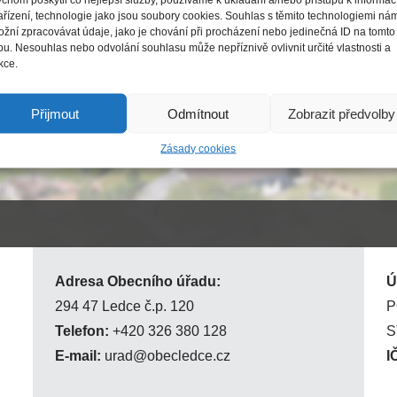
ařízení, technologie jako jsou soubory cookies. Souhlas s těmito technologiemi ná
žní zpracovávat údaje, jako je chování při procházení nebo jedinečná ID na tomto
u. Nesouhlas nebo odvolání souhlasu může nepříznivě ovlivnit určité vlastnosti a
kce.
Přijmout
Odmítnout
Zobrazit předvolby
Zásady cookies
Adresa Obecního úřadu:
Ú
294 47 Ledce č.p. 120
P
Telefon:
+420 326 380 128
S
E-mail:
urad@obecledce.cz
I