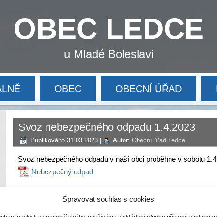
OBEC LEDCE
u Mladé Boleslavi
ÁLNĚ
OBEC
OBECNÍ ÚŘAD
Svoz nebezpečného odpadu 1.4.2023
Publikováno
31.03.2023
|
Autor:
Obecní úřad Ledce
Svoz nebezpečného odpadu v naší obci proběhne v sobotu 1.4
Nebezpečný odpad
Spravovat souhlas s cookies
chom poskytli co nejlepší služby, používáme k ukládání a/nebo přístupu k informa