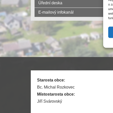
Úřední deska
o z
umo
E-mailový infokanál
web
fun
Starosta obce:
Bc. Michal Rozkovec
Místostarosta obce:
Jiří Svárovský