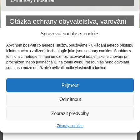
E-mailový infokanál
Otázka ochrany obyvatelstva, varování
a ukrytí
Spravovat souhlas s cookies
Publikováno
02.03.2022
|
Autor:
Obecní úřad Ledce
Abychom poskytli co nejlepší služby, používáme k ukládání a/nebo přístupu
Ochrana obyvatelstva
k informacím o zařízení, technologie jako jsou soubory cookies. Souhlas s
těmito technologiemi nám umožní zpracovávat údaje, jako je chování při
procházení nebo jedinečná ID na tomto webu. Nesouhlas nebo odvolání
souhlasu může nepříznivě ovlivnit určité vlastnosti a funkce.
Přijmout
Odmítnout
Starosta obce:
Bc. Michal Rozkovec
Zobrazit předvolby
Místostarosta obce:
Zásady cookies
Jiří Svárovský